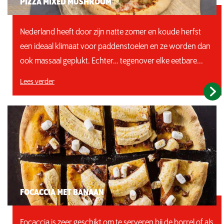
PIZZA MIXED MUSHROOM
Nederland heeft door zijn natte zomer en koude herfst
een ideaal klimaat voor paddenstoelen en ze worden dan
ook massaal geplukt. Echter… tegenover elke eetbare...
Lees verder
FOCACCIA MET BANAAN
Focaccia is zeer geschikt om te serveren bij de borrel of als